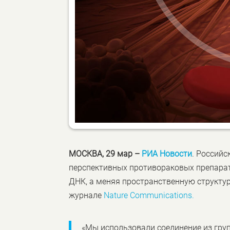
МОСКВА, 29 мар –
РИА Новости
. Российс
перспективных противораковых препарат
ДНК, а меняя пространственную структур
журнале
Nature Communications.
«Мы использовали соединение из груп