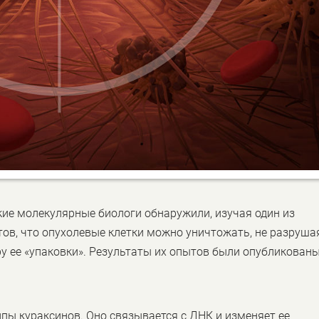
кие молекулярные биологи обнаружили, изучая один из
ов, что опухолевые клетки можно уничтожать, не разруша
у ее «упаковки». Результаты их опытов были опубликованы
пы кураксинов. Оно связывается с ДНК и изменяет ее