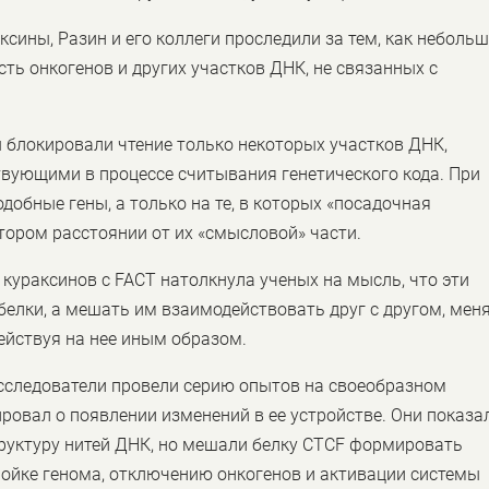
сины, Разин и его коллеги проследили за тем, как неболь
ть онкогенов и других участков ДНК, не связанных с
 блокировали чтение только некоторых участков ДНК,
твующими в процессе считывания генетического кода. При
одобные гены, а только на те, в которых «посадочная
тором расстоянии от их «смысловой» части.
 кураксинов с FACT натолкнула ученых на мысль, что эти
елки, а мешать им взаимодействовать друг с другом, мен
ействуя на нее иным образом.
исследователи провели серию опытов на своеобразном
овал о появлении изменений в ее устройстве. Они показа
труктуру нитей ДНК, но мешали белку CTCF формировать
тройке генома, отключению онкогенов и активации системы