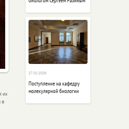
биологом Сергеем Разиным
27.02.2026
Поступление на кафедру
молекулярной биологии
я их
 в