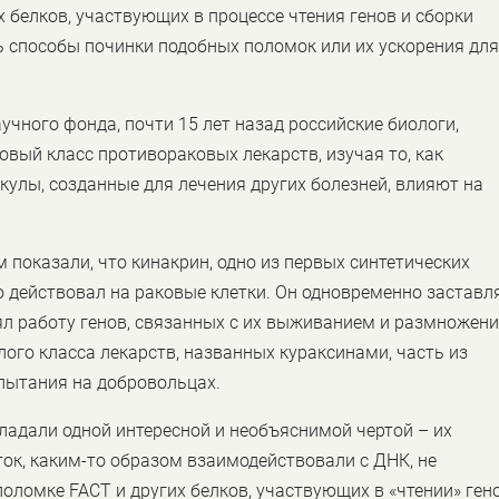
их белков, участвующих в процессе чтения генов и сборки
ь способы починки подобных поломок или их ускорения дл
учного фонда, почти 15 лет назад российские биологи,
овый класс противораковых лекарств, изучая то, как
улы, созданные для лечения других болезней, влияют на
показали, что кинакрин, одно из первых синтетических
о действовал на раковые клетки. Он одновременно заставл
ял работу генов, связанных с их выживанием и размножени
ого класса лекарств, названных кураксинами, часть из
спытания на добровольцах.
бладали одной интересной и необъяснимой чертой – их
ок, каким-то образом взаимодействовали с ДНК, не
поломке FACT и других белков, участвующих в «чтении» ген