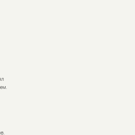
я
ял
ем.
ов.