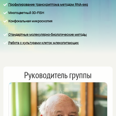
Профилирование транскриптома методом RNA-seq

Многоцветный 3D-FISH

Конфокальная микроскопия

Стандартные молекулярно-биологические методы

Работа с культурами клеток млекопитающих

Руководитель группы