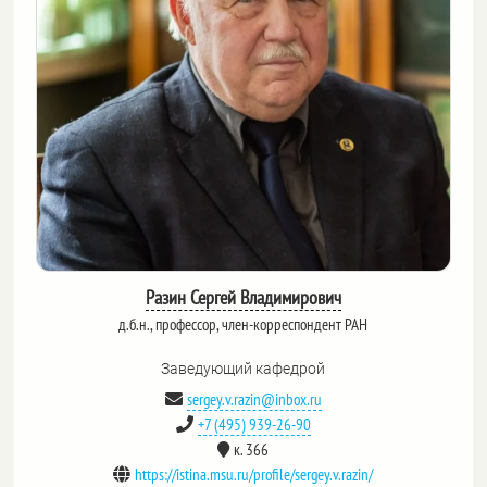
Разин Сергей Владимирович
д.б.н., профессор, член-корреспондент РАН
Заведующий кафедрой
sergey.v.razin@inbox.ru
+7 (495) 939-26-90
к. 366
https://istina.msu.ru/profile/sergey.v.razin/