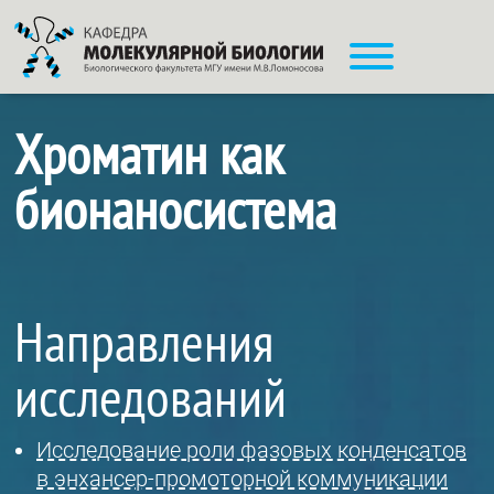
Хроматин как
бионаносистема
Направления
исследований
Исследование роли фазовых конденсатов
в энхансер-промоторной коммуникации