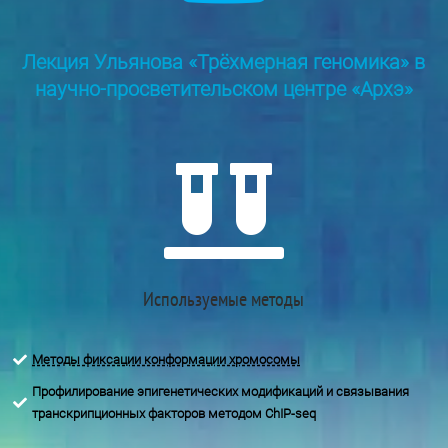
Лекция Ульянова «Трёхмерная геномика» в
научно-просветительском центре «Архэ»

Используемые методы
Методы фиксации конформации хромосомы

Профилирование эпигенетических модификаций и связывания

транскрипционных факторов методом ChIP-seq