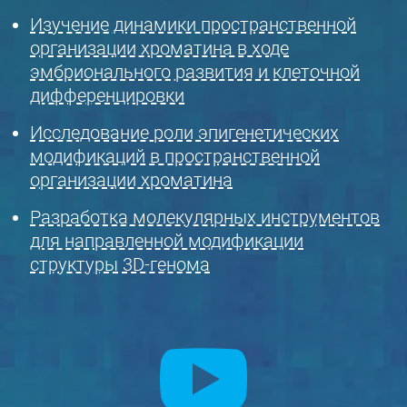
Изучение динамики пространственной
организации хроматина в ходе
эмбрионального развития и клеточной
дифференцировки
Исследование роли эпигенетических
модификаций в пространственной
организации хроматина
Разработка молекулярных инструментов
для направленной модификации
структуры 3D-генома
