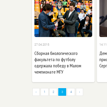
27.04.2015
14.11
Сборная биологического
Дем
факультета по футболу
при
одержала победу в Малом
Сер
чемпионате МГУ
‹
1
2
3
4
›