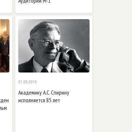
Аудитории М-1
01.09.2016
Академику А.С. Спирину
жден
исполняется 85 лет
льм