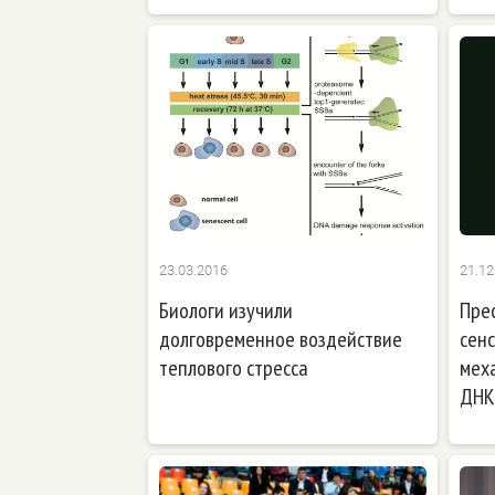
23.03.2016
21.12
Биологи изучили
Прес
долговременное воздействие
сенс
теплового стресса
мех
ДНК