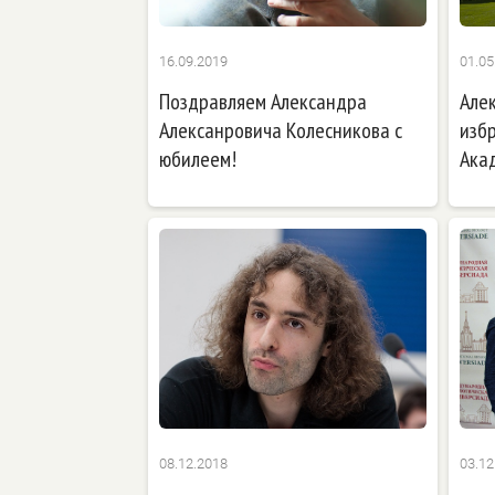
16.09.2019
01.05
Поздравляем Александра
Але
Алексанровича Колесникова с
изб
юбилеем!
Ака
08.12.2018
03.12