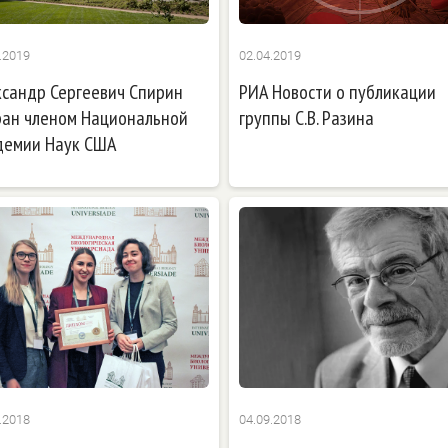
.2019
02.04.2019
ксандр Сергеевич Спирин
РИА Новости о публикации
ран членом Национальной
группы С.В. Разина
демии Наук США
.2018
04.09.2018