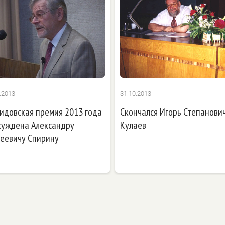
.2013
31.10.2013
идовская премия 2013 года
Скончался Игорь Степанови
суждена Александру
Кулаев
геевичу Спирину