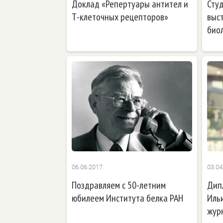
Доклад «Репертуары антител и
Сту
Т-клеточных рецепторов»
выс
био
06.06.2017
03.04
Поздравляем с 50-летним
Дип
юбилеем Института белка РАН
Иль
жур