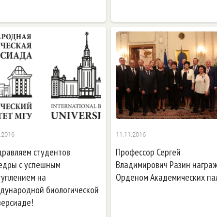
.2016
11.11.2016
дравляем студентов
Профессор Сергей
едры с успешным
Владимирович Разин награ
туплением на
Орденом Академических па
дународной биологической
версиаде!