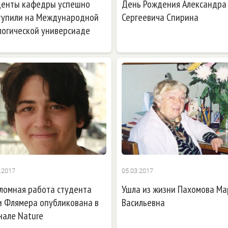
денты кафедры успешно
День Рождения Александра
тупили на Международной
Сергеевича Спирина
логической универсиаде
.2017
05.03.2017
ломная работа студента
Ушла из жизни Пахомова Ма
и Флямера опубликована в
Васильевна
нале Nature