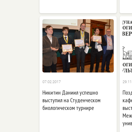
07.02.2017
29.11
Никитин Даниил успешно
Поз
выступил на Студенческом
каф
биологическом турнире
выс
Меж
уни